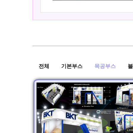
전체
기본부스
목공부스
블