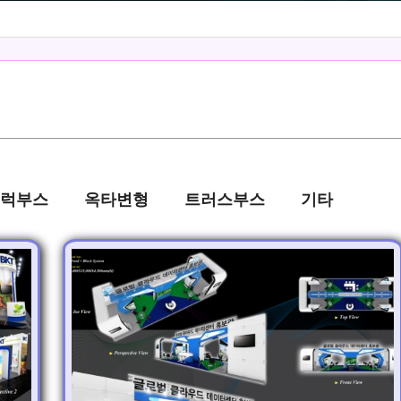
-->
럭부스
옥타변형
트러스부스
기타